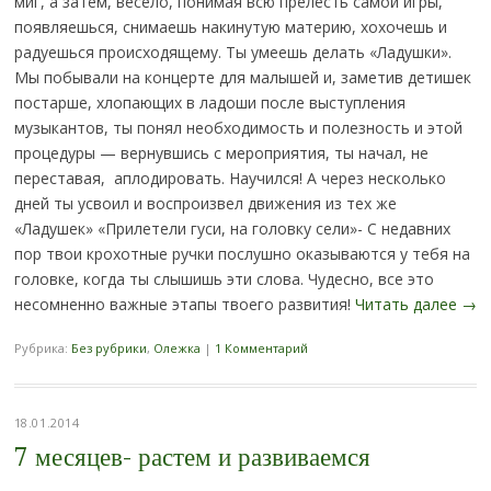
миг, а затем, весело, понимая всю прелесть самой игры,
появляешься, снимаешь накинутую материю, хохочешь и
радуешься происходящему. Ты умеешь делать «Ладушки».
Мы побывали на концерте для малышей и, заметив детишек
постарше, хлопающих в ладоши после выступления
музыкантов, ты понял необходимость и полезность и этой
процедуры — вернувшись с мероприятия, ты начал, не
переставая, аплодировать. Научился! А через несколько
дней ты усвоил и воспроизвел движения из тех же
«Ладушек» «Прилетели гуси, на головку сели»- С недавних
пор твои крохотные ручки послушно оказываются у тебя на
головке, когда ты слышишь эти слова. Чудесно, все это
несомненно важные этапы твоего развития!
Читать далее
→
Рубрика:
Без рубрики
,
Олежка
|
1 Комментарий
18.01.2014
7 месяцев- растем и развиваемся