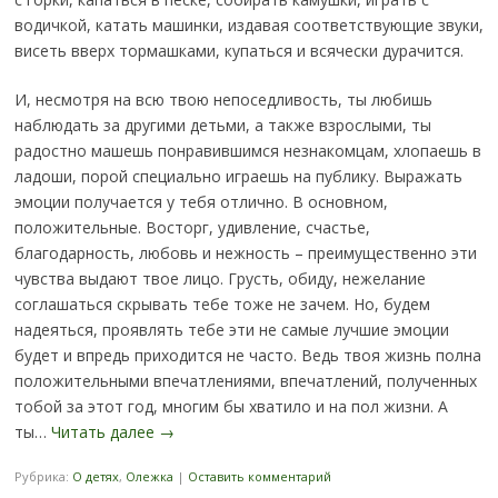
водичкой, катать машинки, издавая соответствующие звуки,
висеть вверх тормашками, купаться и всячески дурачится.
И, несмотря на всю твою непоседливость, ты любишь
наблюдать за другими детьми, а также взрослыми, ты
радостно машешь понравившимся незнакомцам, хлопаешь в
ладоши, порой специально играешь на публику. Выражать
эмоции получается у тебя отлично. В основном,
положительные. Восторг, удивление, счастье,
благодарность, любовь и нежность – преимущественно эти
чувства выдают твое лицо. Грусть, обиду, нежелание
соглашаться скрывать тебе тоже не зачем. Но, будем
надеяться, проявлять тебе эти не самые лучшие эмоции
будет и впредь приходится не часто. Ведь твоя жизнь полна
положительными впечатлениями, впечатлений, полученных
тобой за этот год, многим бы хватило и на пол жизни. А
ты…
Читать далее
→
Рубрика:
О детях
,
Олежка
|
Оставить комментарий