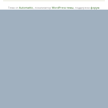
Тема от
Automattic
, локализатор
WordPress темы
, поддержка
форум
.