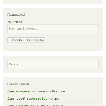
Подпишись!
Your email:
Поиск
Свежие записи
День четвертый: из Словакии в Венгрию
День третий- дорога до Братиславы.
День 2- велопоход из Вены в Будапешт