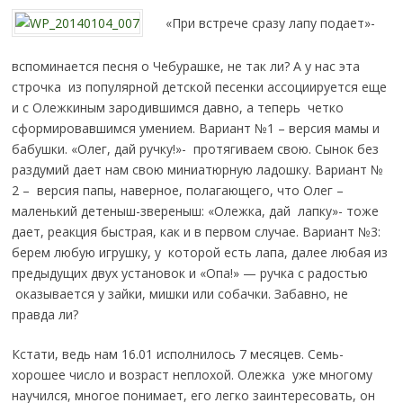
«При встрече сразу лапу подает»-
вспоминается песня о Чебурашке, не так ли? А у нас эта
строчка из популярной детской песенки ассоциируется еще
и с Олежкиным зародившимся давно, а теперь четко
сформировавшимся умением. Вариант №1 – версия мамы и
бабушки. «Олег, дай ручку!»- протягиваем свою. Сынок без
раздумий дает нам свою миниатюрную ладошку. Вариант №
2 – версия папы, наверное, полагающего, что Олег –
маленький детеныш-звереныш: «Олежка, дай лапку»- тоже
дает, реакция быстрая, как и в первом случае. Вариант №3:
берем любую игрушку, у которой есть лапа, далее любая из
предыдущих двух установок и «Опа!» — ручка с радостью
оказывается у зайки, мишки или собачки. Забавно, не
правда ли?
Кстати, ведь нам 16.01 исполнилось 7 месяцев. Семь-
хорошее число и возраст неплохой. Олежка уже многому
научился, многое понимает, его легко заинтересовать, он