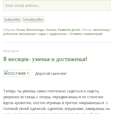
Рубрика:
Russia
,
Велопоходы
,
Олежка
,
Развитие детей
|
Метки:
велопоход с
ребенком
,
велоприцеп
,
отдых с грудничком
|
Оставить комментарий
19.02.2014
8 месяцев- уменья и достиженья!
Дорогой сыночек!
Теперь ты умеешь самостоятельно садиться и сидеть,
уверенно встаешь с опоры, передвигаешься по стеночке
вдоль кроватки, охотно играешь в прятки: накрываешься с
головой своей одежкой, одеялом, игрушками, замираешь на