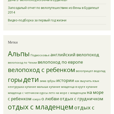
Запоздалый отчет по велопутешествию из Вены в Будапешт
2014
Видео-подборка за первый год жизни
Метки
Альпы
английский
велопоход
Подмосковье
велопоход по европе
велопоход по Чехии
велопоход с ребенком
велоприцеп
водопад
дети
горы
истории
зима
зубры
как выучить язык
кенгурушка
купание малыша
купание младенца в круге
купание
на море
младенца с чепчиком
курсы
лето
на море с младенцем
с ребенком
о любви
отдых с грудничком
озеро
отдых с младенцем
отдых с