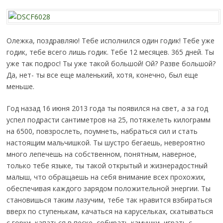
Олежка, поздравляю! Тебе исполнился один годик! Тебе уже
годик, тебе всего лишь годик. Тебе 12 месяцев. 365 дней. Ты
уже так подрос! Ты уже такой большой! Ой? Разве большой?
Да, нет- ты все еще маленький, хотя, конечно, был еще
меньше.
Год назад 16 июня 2013 года ты появился на свет, а за год
успел подрасти сантиметров на 25, потяжелеть килограмм
на 6500, повзрослеть, поумнеть, набраться сил и стать
настоящим мальчишкой. Ты шустро бегаешь, невероятно
много лепечешь на собственном, понятным, наверное,
только тебе языке, ты такой открытый и жизнерадостный
малыш, что обращаешь на себя внимание всех прохожих,
обеспечивая каждого зарядом положительной энергии. Ты
становишься таким лазучим, тебе так нравится взбираться
вверх по ступенькам, качаться на карусельках, скатываться
с горки, капаться в песке, собирать камушки, играть с