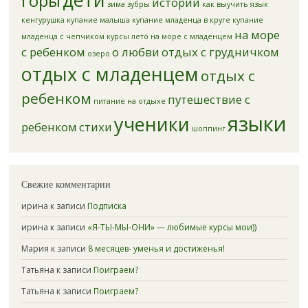
горы
истории
зима
зубры
как выучить язык
кенгурушка
купание малыша
купание младенца в круге
купание
на море
младенца с чепчиком
курсы
лето
на море с младенцем
с ребенком
о любви
отдых с грудничком
озеро
отдых с младенцем
отдых с
ребенком
путешествие с
питание на отдыхе
языки
ученики
ребенком
стихи
шоппинг
Свежие комментарии
ирина к записи
Подписка
ирина к записи
«Я-ТЫ-МЫ-ОНИ» — любимые курсы мои))
Мария к записи
8 месяцев- уменья и достиженья!
Татьяна к записи
Поиграем?
Татьяна к записи
Поиграем?