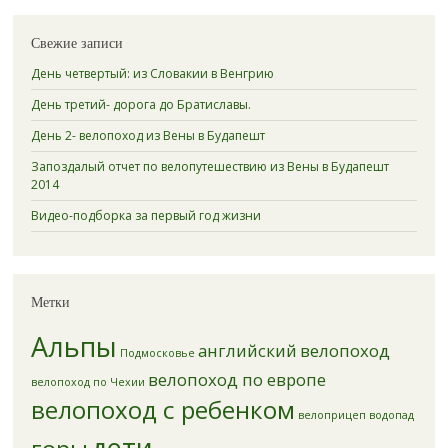
Свежие записи
День четвертый: из Словакии в Венгрию
День третий- дорога до Братиславы.
День 2- велопоход из Вены в Будапешт
Запоздалый отчет по велопутешествию из Вены в Будапешт
2014
Видео-подборка за первый год жизни
Метки
Альпы
английский
велопоход
Подмосковье
велопоход по европе
велопоход по Чехии
велопоход с ребенком
велоприцеп
водопад
дети